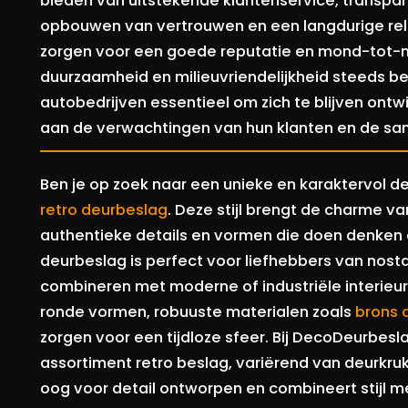
bieden van uitstekende klantenservice, transparant
opbouwen van vertrouwen en een langdurige rela
zorgen voor een goede reputatie en mond-tot-m
duurzaamheid en milieuvriendelijkheid steeds bel
autobedrijven essentieel om zich te blijven ont
aan de verwachtingen van hun klanten en de sa
Ben je op zoek naar een unieke en karaktervol de
retro deurbeslag
. Deze stijl brengt de charme va
authentieke details en vormen die doen denken aa
deurbeslag is perfect voor liefhebbers van nosta
combineren met moderne of industriële interieur
ronde vormen, robuuste materialen zoals
brons 
zorgen voor een tijdloze sfeer. Bij DecoDeurbesl
assortiment retro beslag, variërend van deurkruk
oog voor detail ontworpen en combineert stijl met