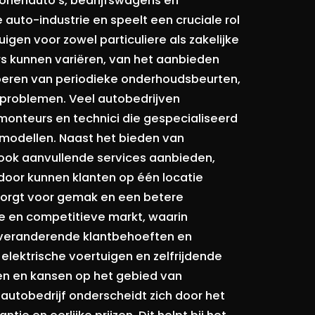
sonenauto's, bedrijfswagens en
e auto-industrie en speelt een cruciale rol
igen voor zowel particuliere als zakelijke
rs kunnen variëren, van het aanbieden
voeren van periodieke onderhoudsbeurten,
 problemen. Veel autobedrijven
onteurs en technici die gespecialiseerd
 modellen. Naast het bieden van
 ook aanvullende services aanbieden,
erdoor kunnen klanten op één locatie
zorgt voor gemak en een betere
e en competitieve markt, waarin
 veranderende klantbehoeften en
lektrische voertuigen en zelfrijdende
gen en kansen op het gebied van
autobedrijf onderscheidt zich door het