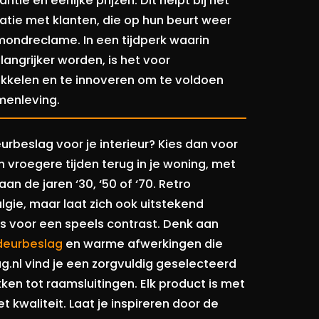
ie en eerlijke prijzen. Dit helpt bij het
tie met klanten, die op hun beurt weer
ondreclame. In een tijdperk waarin
angrijker worden, is het voor
wikkelen en te innoveren om te voldoen
menleving.
urbeslag voor je interieur? Kies dan voor
n vroegere tijden terug in je woning, met
n de jaren ‘30, ‘50 of ‘70. Retro
lgie, maar laat zich ook uitstekend
s voor een speels contrast. Denk aan
deurbeslag
en warme afwerkingen die
ag.nl vind je een zorgvuldig geselecteerd
ken tot raamsluitingen. Elk product is met
 kwaliteit. Laat je inspireren door de